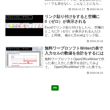
い！でも戻せない。こんなことにならな
いようにLibreOfficeのファイルを保存す
2016.12.17
2024.04.11
る時に、自動的に元のファイルをバック
アップとして残して保存する方法をご紹
リンク貼り付けをすると空欄に
フリーソフト・アプリ・Webサービス
介。
0（ゼロ）が表示される
Excelでリンク貼り付けをしたら、空欄の
ところに0（ゼロ）が表示されるんだけ
ど。と同僚。 確かにExcelはリンク貼り
付けすると、リンク元が空白のセルだ
2019.10.10
と、リンク先に0が表示される。でも、0
を表示しないようにするのはそんなに難
無料ワープロソフトWriterの表で
フリーソフト・アプリ・Webサービス
しくはない。
入力セルの数値を合計をするには
無料ワープロソフトOpenOfficeWriterで作
った表に入力した数字を合計してみよ
う。 OpenOfficeWriterで作った表でも
「表計算ソフト（Excelとか）」で使うよ
2016.04.23
うな関数・数式が利用できる。関数を使
ってセルの合計を出す1...
PR