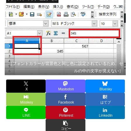
［フォントカラーが背景色と同じ色に設定されているため、セ
ルの中の文字が見えない］
X
Mastodon
Bluesky
Misskey
Facebook
はてブ
LINE
Pinterest
LinkedIn
コピー