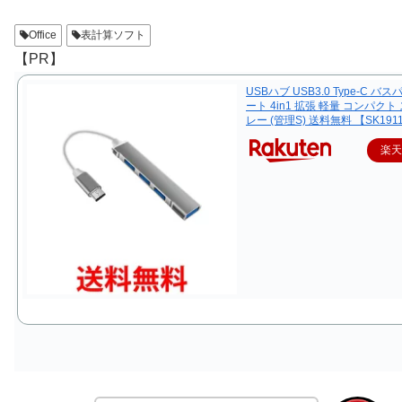
Office
表計算ソフト
【PR】
USBハブ USB3.0 Type-C バス
ート 4in1 拡張 軽量 コンパクト
レー (管理S) 送料無料 【SK191
楽