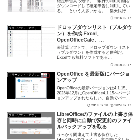
確定申告真っ最中。 銀行の利用明細を
ダウンロードして確定申告に利用してい
る。 という人多いかも。 楽天銀行の
場合「CSV」と「PDF」で利用明細をダ
2016.02.17
ウンロードできる。文字コードがあって
ないと文字化けする CSVファイルをダ
ドロップダウンリスト（プルダウ
フリーソフト・アプリ・Webサービス
ウンロードしたのは...
ン）を作成-Excel、
OpenOfficeCalc、
LibreOfficeCalc
表計算ソフトで、ドロップダウンリスト
（プルダウン）を作成すると便利だ。
Excelでも無料ソフトである
OpenOfficeCalc（カルク・表計算ソフ
2018.09.17
ト）でもLibreOfficeCalc（カルク・表計
算ソフト）でも、ドロップダウンリスト
OpenOffice を最新版にバージョ
フリーソフト・アプリ・Webサービス
（...
ンアップ
OpenOfficeの最新バージョンは4.1.15。
2023年12月にOpenOffice4.1.15へバージ
ョンアップされたらしい。自動でバージ
ョンアップされないので、手動で
2014.09.20
2024.02.17
OpenOffice4.1.15へバージョンアップす
る。
LibreOfficeのファイルの上書き保
フリーソフト・アプリ・Webサービス
存と同時に自動で変更前のファイ
ルバックアップを取る
うっかり間違えて上書き保存した
LibreOfficeのファイル。変更前に戻した