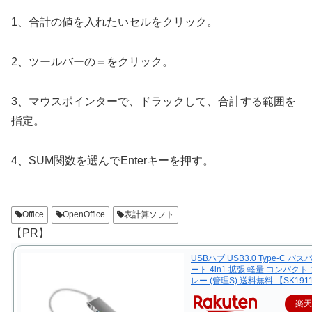
1、合計の値を入れたいセルをクリック。
2、ツールバーの＝をクリック。
3、マウスポインターで、ドラックして、合計する範囲を
指定。
4、SUM関数を選んでEnterキーを押す。
Office
OpenOffice
表計算ソフト
【PR】
USBハブ USB3.0 Type-C バス
ート 4in1 拡張 軽量 コンパクト
レー (管理S) 送料無料 【SK191
楽