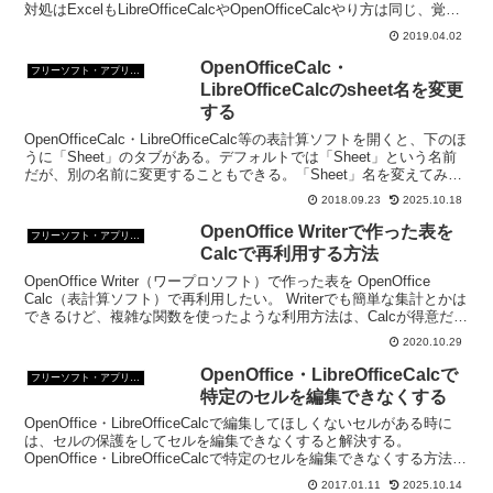
対処はExcelもLibreOfficeCalcやOpenOfficeCalcやり方は同じ、覚え
ておこう。
2019.04.02
OpenOfficeCalc・
フリーソフト・アプリ・Webサービス
LibreOfficeCalcのsheet名を変更
する
OpenOfficeCalc・LibreOfficeCalc等の表計算ソフトを開くと、下のほ
うに「Sheet」のタブがある。デフォルトでは「Sheet」という名前
だが、別の名前に変更することもできる。「Sheet」名を変えてみよ
う。
2018.09.23
2025.10.18
OpenOffice Writerで作った表を
フリーソフト・アプリ・Webサービス
Calcで再利用する方法
OpenOffice Writer（ワープロソフト）で作った表を OpenOffice
Calc（表計算ソフト）で再利用したい。 Writerでも簡単な集計とかは
できるけど、複雑な関数を使ったような利用方法は、Calcが得意だも
の。
2020.10.29
OpenOffice・LibreOfficeCalcで
フリーソフト・アプリ・Webサービス
特定のセルを編集できなくする
OpenOffice・LibreOfficeCalcで編集してほしくないセルがある時に
は、セルの保護をしてセルを編集できなくすると解決する。
OpenOffice・LibreOfficeCalcで特定のセルを編集できなくする方法を
ご紹介。
2017.01.11
2025.10.14