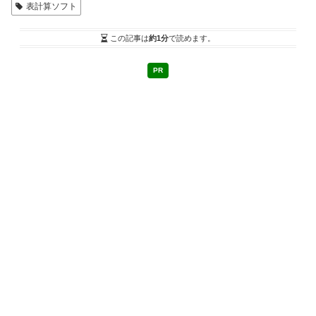
表計算ソフト
この記事は
約1分
で読めます。
PR