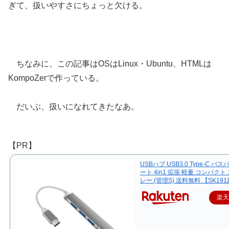
ぎて、扱いやすさにちょっと欠ける。
ちなみに、この記事はOSはLinux・Ubuntu、HTMLは
KompoZerで作っている。
だいぶ、扱いになれてきたなあ。
【PR】
USBハブ USB3.0 Type-C バス
ート 4in1 拡張 軽量 コンパクト
レー (管理S) 送料無料 【SK191
楽