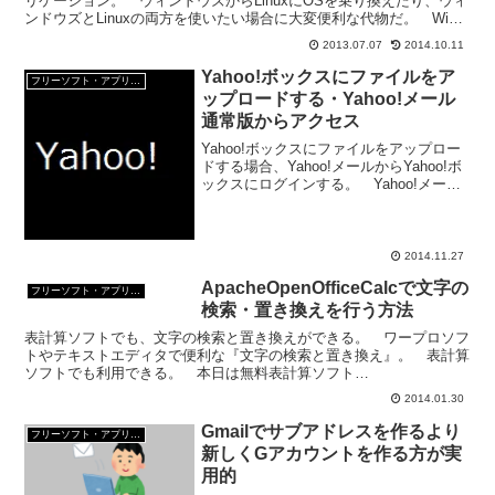
リケーション。 ウィンドウズからLinuxにOSを乗り換えたり、ウィ
ンドウズとLinuxの両方を使いたい場合に大変便利な代物だ。 Wine
で動かすことができるソフトの中に...
2013.07.07
2014.10.11
Yahoo!ボックスにファイルをア
フリーソフト・アプリ・Webサービス
ップロードする・Yahoo!メール
通常版からアクセス
Yahoo!ボックスにファイルをアップロー
ドする場合、Yahoo!メールからYahoo!ボ
ックスにログインする。 Yahoo!メール
は、現在、通常版とベータ版の二つがあ
る。 前回のYhoo!ボックスへのアクセス
は、Yahoo!ベータ版からの...
2014.11.27
ApacheOpenOfficeCalcで文字の
フリーソフト・アプリ・Webサービス
検索・置き換えを行う方法
表計算ソフトでも、文字の検索と置き換えができる。 ワープロソフ
トやテキストエディタで便利な『文字の検索と置き換え』。 表計算
ソフトでも利用できる。 本日は無料表計算ソフト
ApacheOpenOfficeCalcで文字の検索と置き換えを行う方...
2014.01.30
Gmailでサブアドレスを作るより
フリーソフト・アプリ・Webサービス
新しくGアカウントを作る方が実
用的