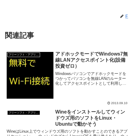
F
関連記事
アドホックモードでWindows7無
フリーソフト・アプリ・Webサービス
線LANアクセスポイント化(設備
投資ゼロ）
Windowsパソコンでアドホックモードを
つかってパソコンを無線LANのルーター
化してアクセスポイントとして利用して
みよう。 無線LANルーターを購入する
ほどではないけど、たまには無線LANを
使ってインターネット接続したいなんて
場合便利。 ...
2013.09.10
Wineをインストールしてウィン
フリーソフト・アプリ・Webサービス
ドウズ用のソフトをLinux・
Ubuntuで動かそう
WineはLinux上でウィンドウズ用のソフトを動かすことのできるアプ