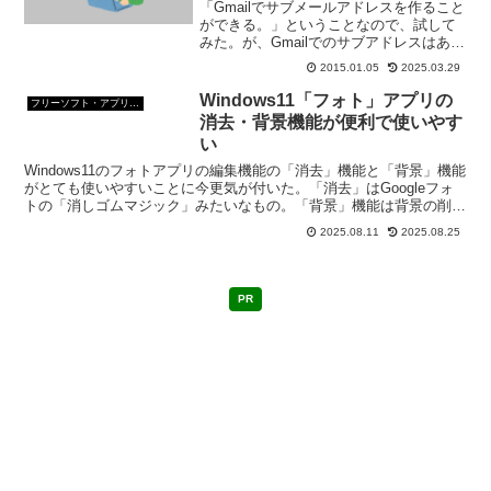
「Gmailでサブメールアドレスを作ること
ができる。」ということなので、試して
みた。が、Gmailでのサブアドレスはあま
り実用的でないと思った。今回は、Gmail
2015.01.05
2025.03.29
でサブアドレスを作ってみて、実際にメ
ールの送受信をしてみた話しをしよう。
Windows11「フォト」アプリの
フリーソフト・アプリ・Webサービス
消去・背景機能が便利で使いやす
い
Windows11のフォトアプリの編集機能の「消去」機能と「背景」機能
がとても使いやすいことに今更気が付いた。「消去」はGoogleフォ
トの「消しゴムマジック」みたいなもの。「背景」機能は背景の削除
や入れ替えができる。
2025.08.11
2025.08.25
PR