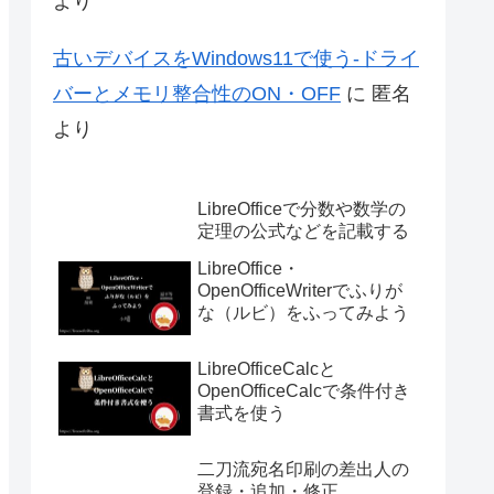
より
古いデバイスをWindows11で使う-ドライ
バーとメモリ整合性のON・OFF
に
匿名
より
LibreOfficeで分数や数学の
定理の公式などを記載する
LibreOffice・
OpenOfficeWriterでふりが
な（ルビ）をふってみよう
LibreOfficeCalcと
OpenOfficeCalcで条件付き
書式を使う
二刀流宛名印刷の差出人の
登録・追加・修正