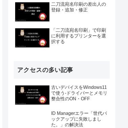
二刀流宛名印刷の差出人の
登録・追加・修正
「二刀流宛名印刷」で印刷
に利用するプリンターを選
択する
アクセスの多い記事
古いデバイスをWindows11
で使う-ドライバーとメモリ
整合性のON・OFF
ID Managerエラー「世代バ
ックアップに失敗しまし
た。」の解決法