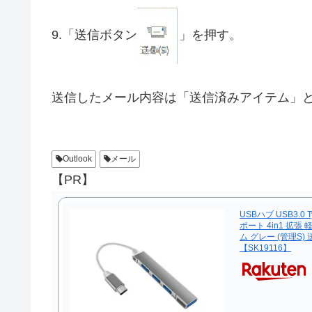
9.「送信ボタン
」を押す。
送信したメール内容は「送信済みアイテム」
Outlook
メール
【PR】
USBハブ USB3.0 
ポート 4in1 拡張
ム グレー (管理S)
【SK19116】