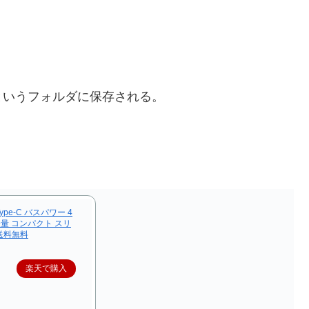
というフォルダに保存される。
Type-C バスパワー 4
 軽量 コンパクト スリ
 送料無料
楽天で購入