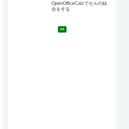
OpenOfficeCalcでセルの結
合をする
PR