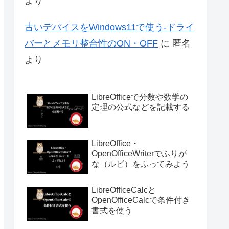
より
古いデバイスをWindows11で使う-ドライ
バーとメモリ整合性のON・OFF
に
匿名
より
LibreOfficeで分数や数学の
定理の公式などを記載する
LibreOffice・
OpenOfficeWriterでふりが
な（ルビ）をふってみよう
LibreOfficeCalcと
OpenOfficeCalcで条件付き
書式を使う