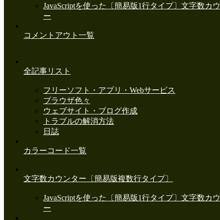
JavaScriptを使った〔簡易版1行タイプ〕文字数カ
ー
コメントアウト一覧
全記事リスト
フリーソフト・アプリ・Webサービス
ブラウザ色々
ウェブサイト・ブログ作成
トラブルの解消方法
日誌
カラーコード一覧
文字数カウンター〔簡易版複数行タイプ〕
JavaScriptを使った〔簡易版1行タイプ〕文字数カ
ー