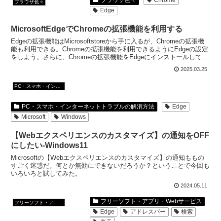
ブラウザ色々
Chrome
ブラウザ色々
Edge
MicrosoftEdgeでChromeの拡張機能を利用する
Edgeの拡張機能はMicrosoftstoreから手に入るが、Chromeの拡張機
能も利用できる。Chromeの拡張機能を利用できるようにEdgeの設定
をしよう。さらに、Chromeの拡張機能をEdgeにインストールしてみ
よう。
2025.03.25
PC・スマホ・インターネットトラブルの解消方法
PC・スマホ・インターネットトラブルの解消方法
Edge
Microsoft
Windows
【Webエクスペリエンスのカスタマイズ】の通知をOFF
にしたい-Windows11
Microsoftの【Webエクスペリエンスのカスタマイズ】の通知ももの
すごく迷惑だ。何とか無効にできないだろうか？ということで今回も
いろいろと試してみた。
2024.05.11
フリーソフト・アプリ・Webサービス
フリーソフト・アプリ・Webサービス
Edge
アドレスバー
検索