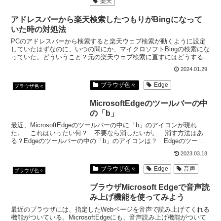
楽天
アドレスバーから楽天検索したつもりがBingになって
いた時の対処法
PCのアドレスバーから検索すると楽天ウェブ検索が動くように設定
していたはずなのに、いつの間にか、マイクロソフトBingの検索にな
っていた。どういうこと？元の楽天ウェブ検索に直すにはどうする？
アドレスバーの検索エンジンの確認と再設定をしよう。
2024.01.29
ブラウザ色々
Edge
ブラウザ色々
MicrosoftEdgeのツールバーの中
の「b」
最近、MicrosoftEdgeのツールバーの中に「b」のアイコンが現れ
た。 これはいったい何？ 不要なら消したいが。 消す方法はあ
る？Edgeのツールバーの中の「b」のアイコンは？ Edgeのツール
バーの中の「b」のアイコンは「サイド バ...
2023.03.18
ブラウザ色々
Edge
音声
ブラウザ色々
ブラウザMicrosoft Edgeで音声読
み上げ機能を使ってみよう
最近のブラウザには、指定したWebページを音声で読み上げてくれる
機能がついている。MicrosoftEdgeにも、音声読み上げ機能がついて