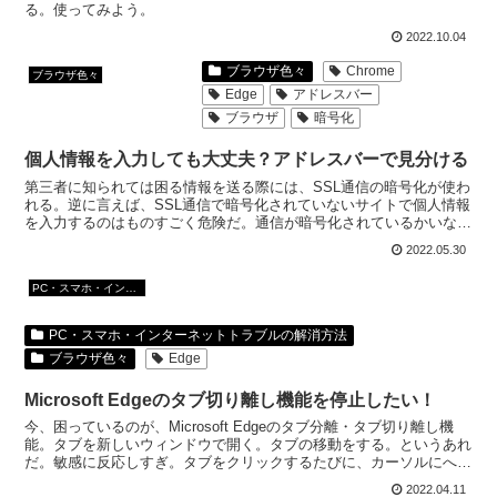
る。使ってみよう。
2022.10.04
ブラウザ色々
Chrome
ブラウザ色々
Edge
アドレスバー
ブラウザ
暗号化
個人情報を入力しても大丈夫？アドレスバーで見分ける
第三者に知られては困る情報を送る際には、SSL通信の暗号化が使わ
れる。逆に言えば、SSL通信で暗号化されていないサイトで個人情報
を入力するのはものすごく危険だ。通信が暗号化されているかいない
かはブラウザのアドレスバーで見分けることができる。
2022.05.30
PC・スマホ・インターネットトラブルの解消方法
PC・スマホ・インターネットトラブルの解消方法
ブラウザ色々
Edge
Microsoft Edgeのタブ切り離し機能を停止したい！
今、困っているのが、Microsoft Edgeのタブ分離・タブ切り離し機
能。タブを新しいウィンドウで開く。タブの移動をする。というあれ
だ。敏感に反応しすぎ。タブをクリックするたびに、カーソルにへば
りついてくる。
2022.04.11