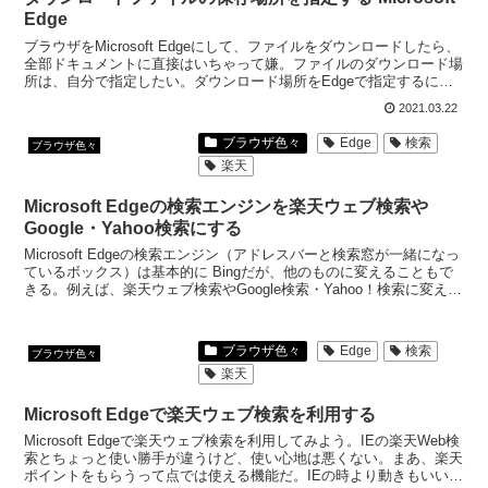
Edge
ブラウザをMicrosoft Edgeにして、ファイルをダウンロードしたら、
全部ドキュメントに直接はいちゃって嫌。ファイルのダウンロード場
所は、自分で指定したい。ダウンロード場所をEdgeで指定するに
は、ダウンロード設定で設定する。
2021.03.22
ブラウザ色々
Edge
検索
ブラウザ色々
楽天
Microsoft Edgeの検索エンジンを楽天ウェブ検索や
Google・Yahoo検索にする
Microsoft Edgeの検索エンジン（アドレスバーと検索窓が一緒になっ
ているボックス）は基本的に Bingだが、他のものに変えることもで
きる。例えば、楽天ウェブ検索やGoogle検索・Yahoo！検索に変える
こともできるよ。
ブラウザ色々
Edge
検索
ブラウザ色々
楽天
Microsoft Edgeで楽天ウェブ検索を利用する
Microsoft Edgeで楽天ウェブ検索を利用してみよう。IEの楽天Web検
索とちょっと使い勝手が違うけど、使い心地は悪くない。まあ、楽天
ポイントをもらうって点では使える機能だ。IEの時より動きもいい