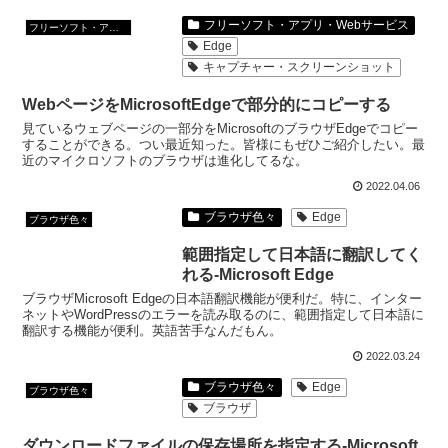
フリーソフト・アプリ・Webサービス
フリーソフト・アプリ・Webサービス
Edge
キャプチャー・スクリーンショット
WebページをMicrosoftEdgeで部分的にコピーする
見ているウェブページの一部分をMicrosoftのブラウザEdgeでコピー
することができる。つい最近知った。皆様にもぜひご紹介したい。最
近のマイクロソフトのブラウザは進化してるな。
2022.04.06
ブラウザ色々
Edge
ブラウザ色々
範囲指定して日本語に翻訳してく
れる-Microsoft Edge
ブラウザMicrosoft Edgeの日本語翻訳機能が便利だ。特に、インター
ネットやWordPressのエラーを読み取るのに、範囲指定して日本語に
翻訳する機能が便利。英語苦手なんだもん。
2022.03.24
ブラウザ色々
Edge
ブラウザ色々
ブラウザ
ダウンロードファイルの保存場所を指定する-Microsoft