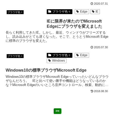
し、検索する時にイライラしなくて済む。
2020.07.31
ブラウザ色々
Edge
IE
ブラウザ色々
IEに限界が来たのでMicrosoft
Edgeにブラウザを変えました
長らく利用してきたIE。しかし、最近、ウィンドウがフリーズする
し、読み込みがとても遅くなった。そこで、とうとうMicrosoft Edge
に標準のブラウザを変えた。
2020.07.30
ブラウザ色々
Edge
ブラウザ色々
Windows
Windows10の標準ブラウザMicrosoft Edge
Windows10の標準ブラウザMicrosoft Edgeっていったいどんなブラウ
ザなんだろう。 IEと比べて使い勝手や機能はどうなっているのか
な？Microsoft Edgeのいいところ音声コントロール、検索、動的にア
ドレスバー内で個人...
2018.08.30
PR