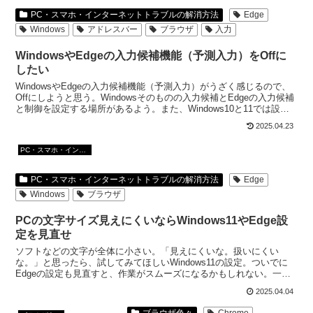
PC・スマホ・インターネットトラブルの解消方法
Edge
Windows
アドレスバー
ブラウザ
入力
WindowsやEdgeの入力候補機能（予測入力）をOffに
したい
WindowsやEdgeの入力候補機能（予測入力）がうざく感じるので、
Offにしようと思う。Windowsそのものの入力候補とEdgeの入力候補
と制御を設定する場所があるよう。また、Windows10と11では設定
の仕方が違ったりしているようだ。
2025.04.23
PC・スマホ・インターネットトラブルの解消方法
PC・スマホ・インターネットトラブルの解消方法
Edge
Windows
ブラウザ
PCの文字サイズ見えにくいならWindows11やEdge設
定を見直せ
ソフトなどの文字が全体に小さい。「見えにくいな。扱いにくい
な。」と思ったら、試してみてほしいWindows11の設定。ついでに
Edgeの設定も見直すと、作業がスムーズになるかもしれない。一度
試してみて。PCは今、自分に合わせて設定する時代。
2025.04.04