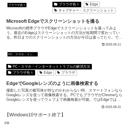
ブラウザ色々
Edge
ブラウザ色々
キャプチャー・スクリーンショット
Microsoft Edgeでスクリーンショットを撮る
Microsoftの標準ブラウザEdgeでスクリーンショットを撮ってみよ
う。最近のEdgeはスクリーンショットの方法が短期間で変わってい
る。昨日までのスクリーンショットの方法が今日は違ってたり。で
も、今の方が、一時期よりわかりやすいけどね。
2025.09.11
PC・スマホ・インターネットトラブルの解消方法
PC・スマホ・インターネットトラブルの解消方法
ブラウザ色々
Edge
ブラウザ
EdgeでGoogleレンズのように画像検索する
撮影した写真の被写体が何なのかわからない時、スマートフォンなら
Googleレンズを使って画像検索する。PCでもブラウザがChromeなら
Googleレンズを使ってウェブ上で画像検索が可能。ではEdgeでは画
像検索が可能なの？
2025.08.31
【Windows10サポート終了】
PR