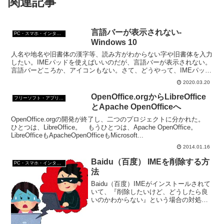
関連記事
言語バーが表示されない-
PC・スマホ・インターネットトラブルの解消方法
Windows 10
人名や地名や旧書体の漢字等、読み方がわからない字や旧書体を入力
したい。IMEパッドを使えばいいのだが、言語バーが表示されない。
言語バーどころか、アイコンもない。さて、どうやって、IMEパッド
を出せばいいんだろう？
2020.03.20
OpenOffice.orgからLibreOffice
フリーソフト・アプリ・Webサービス
とApache OpenOfficeへ
OpenOffice.orgの開発が終了し、二つのプロジェクトに分かれた。
ひとつは、LibreOffice。 もうひとつは、Apache OpenOffice。
LibreOfficeもApacheOpenOfficeもMicrosoft...
2014.01.16
Baidu（百度） IMEを削除する方
PC・スマホ・インターネットトラブルの解消方法
法
Baidu（百度）IMEがインストールされて
いて、『削除したいけど、どうしたら良
いのかわからない』という場合の対処方
法。Windows7からBaidu（百度） IMEを
削除する方法1、スタートメニューから
「コントロールパネル」⇒「プログラ