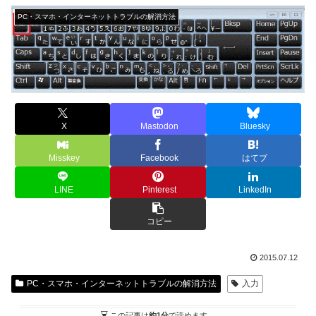
PC・スマホ・インターネットトラブルの解消方法
X
Mastodon
Bluesky
Misskey
Facebook
はてブ
LINE
Pinterest
LinkedIn
コピー
2015.07.12
PC・スマホ・インターネットトラブルの解消方法
入力
この記事は
約1分
で読めます。