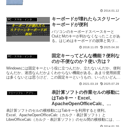
ム...
2014.01.12
キーボードが壊れたらスクリーン
PC・スマホ・インターネットトラブルの解消方法
キーボードが便利
パソコンのキーボードスペースキーと
CtulとMのキーが利かなくなったことがあ
る。はじめはキーボードの故障と気づか
ずパソコンそのものが壊れたのかと思っ
2018.11.05
2025.04.30
た。で、試してみたのがWindowsPCに標
準で装備されているスクリーンキーボー
固定キーってどんな機能？便利な
PC・スマホ・インターネットトラブルの解消方法
ド。
のか不便なのか？使い方は？
Windowsには固定キーという役に立つんだか、立たないんだか、便利
なんだか、迷惑なんだかよくわからない機能がある。あまり使用頻度
は多くないとは思うけど、この固定キーというもの、いったいどんな
ものなんだろう？
2021.03.19
2025.07.29
表計算ソフトの作業セルの移動に
フリーソフト・アプリ・Webサービス
はTabキー・Excel、
ApacheOpenOfficeCalc、
LibreOfficeCalc
表計算ソフトのセルの横移動にはTabキーを利用すると便利。
Excel、ApacheOpenOfficeCalc（カルク・表計算ソフト）と
LibreOfficeCalc（カルク・表計算ソフト）のセル間の横移動には、い
ろいろな方法がある。 T...
2014.01.20