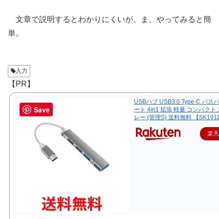
文章で説明するとわかりにくいが、ま、やってみると簡
単。
入力
【PR】
USBハブ USB3.0 Type-C バス
Save
ート 4in1 拡張 軽量 コンパクト
レー (管理S) 送料無料 【SK191
楽