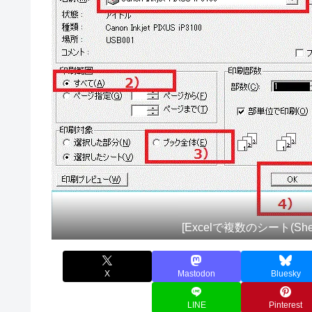
[Excelで複数のシート(Sh
X
Mastodon
Bluesky
LINE
Pinterest