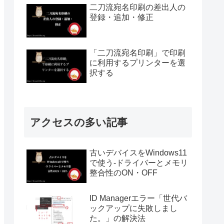
二刀流宛名印刷の差出人の
登録・追加・修正
「二刀流宛名印刷」で印刷
に利用するプリンターを選
択する
アクセスの多い記事
古いデバイスをWindows11
で使う-ドライバーとメモリ
整合性のON・OFF
ID Managerエラー「世代バ
ックアップに失敗しまし
た。」の解決法