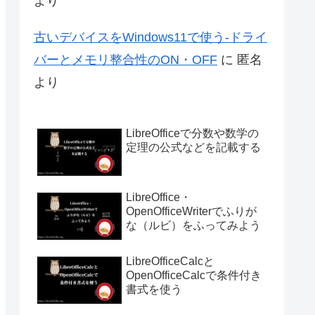
より
古いデバイスをWindows11で使う-ドライ
バーとメモリ整合性のON・OFF
に
匿名
より
LibreOfficeで分数や数学の
定理の公式などを記載する
LibreOffice・
OpenOfficeWriterでふりが
な（ルビ）をふってみよう
LibreOfficeCalcと
OpenOfficeCalcで条件付き
書式を使う