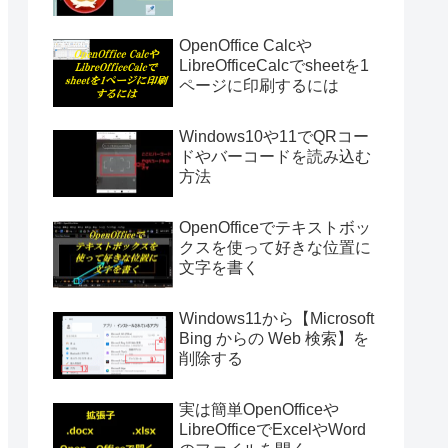
OpenOffice Calcや
LibreOfficeCalcでsheetを1
ページに印刷するには
Windows10や11でQRコー
ドやバーコードを読み込む
方法
OpenOfficeでテキストボッ
クスを使って好きな位置に
文字を書く
Windows11から【Microsoft
Bing からの Web 検索】を
削除する
実は簡単OpenOfficeや
LibreOfficeでExcelやWord