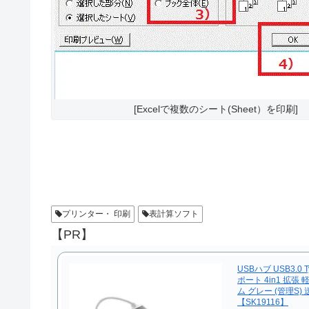
[Excelで複数のシート(Sheet）を印刷]
プリンター・ 印刷
表計算ソフト
【PR】
USBハブ USB3.0 
ポート 4in1 拡張
ム グレー (管理S)
【SK19116】