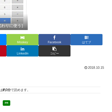
機代わりに使う］
Misskey
Facebook
はてブ
LinkedIn
コピー
2018.10.15
は
約3分
で読めます。
PR