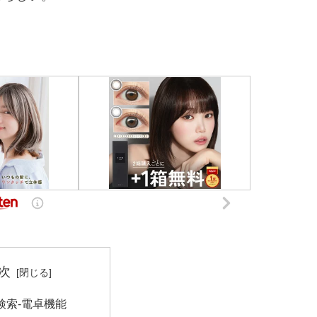
。
次
le検索-電卓機能