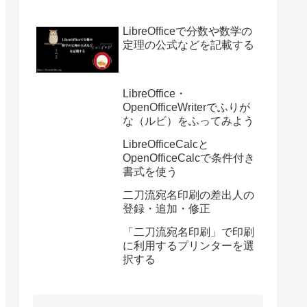
LibreOfficeで分数や数学の
定理の公式などを記載する
LibreOffice・
OpenOfficeWriterでふりが
な（ルビ）をふってみよう
LibreOfficeCalcと
OpenOfficeCalcで条件付き
書式を使う
二刀流宛名印刷の差出人の
登録・追加・修正
「二刀流宛名印刷」で印刷
に利用するプリンターを選
択する