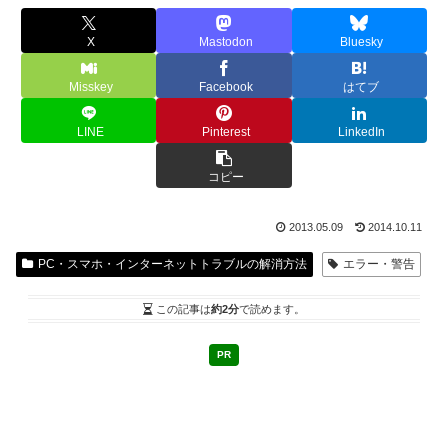
X
Mastodon
Bluesky
Misskey
Facebook
はてブ
LINE
Pinterest
LinkedIn
コピー
2013.05.09
2014.10.11
PC・スマホ・インターネットトラブルの解消方法
エラー・警告
この記事は
約2分
で読めます。
PR