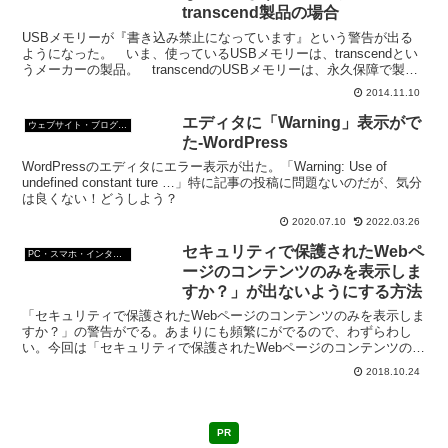
transcend製品の場合
USBメモリーが『書き込み禁止になっています』という警告が出る
ようになった。 いま、使っているUSBメモリーは、transcendとい
うメーカーの製品。 transcendのUSBメモリーは、永久保障で製品
を壊れたときは送料だけで交換してく...
2014.11.10
エディタに「Warning」表示がで
ウェブサイト・ブログ作成
た-WordPress
WordPressのエディタにエラー表示が出た。「Warning: Use of
undefined constant ture …」特に記事の投稿に問題ないのだが、気分
は良くない！どうしよう？
2020.07.10
2022.03.26
セキュリティで保護されたWebペ
PC・スマホ・インターネットトラブルの解消方法
ージのコンテンツのみを表示しま
すか？」が出ないようにする方法
「セキュリティで保護されたWebページのコンテンツのみを表示しま
すか？」の警告がでる。あまりにも頻繁にがでるので、わずらわし
い。今回は「セキュリティで保護されたWebページのコンテンツのみ
を表示しますか？」が出ないようにする方法。
2018.10.24
PR