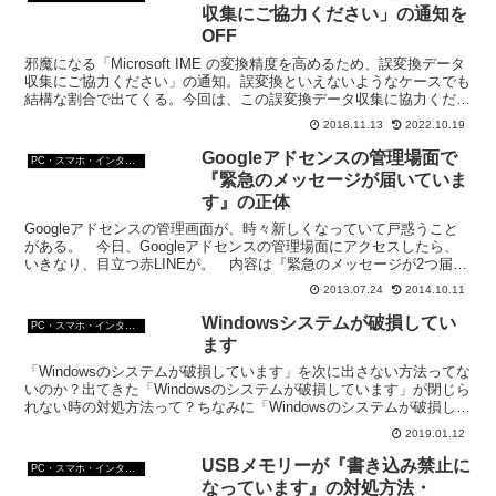
収集にご協力ください」の通知を
OFF
邪魔になる「Microsoft IME の変換精度を高めるため、誤変換データ
収集にご協力ください」の通知。誤変換といえないようなケースでも
結構な割合で出てくる。今回は、この誤変換データ収集に協力くださ
いの通知をON・OFFする方法の話。
2018.11.13
2022.10.19
Googleアドセンスの管理場面で
PC・スマホ・インターネットトラブルの解消方法
『緊急のメッセージが届いていま
す』の正体
Googleアドセンスの管理画面が、時々新しくなっていて戸惑うこと
がある。 今日、Googleアドセンスの管理場面にアクセスしたら、
いきなり、目立つ赤LINEが。 内容は『緊急のメッセージが2つ届い
ています。』 なんですと？何かやったか？？...
2013.07.24
2014.10.11
Windowsシステムが破損してい
PC・スマホ・インターネットトラブルの解消方法
ます
「Windowsのシステムが破損しています」を次に出さない方法ってな
いのか？出てきた「Windowsのシステムが破損しています」が閉じら
れない時の対処方法って？ちなみに「Windowsのシステムが破損して
います」は詐欺。出てきたら、すぐに閉じるのが原則。
2019.01.12
USBメモリーが『書き込み禁止に
PC・スマホ・インターネットトラブルの解消方法
なっています』の対処方法・