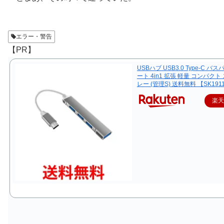
エラー・警告
【PR】
USBハブ USB3.0 Type-C バス
ート 4in1 拡張 軽量 コンパクト
レー (管理S) 送料無料 【SK191
楽