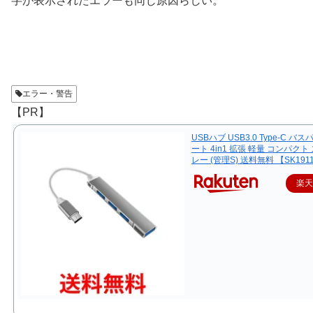
字が表示されたエラーも同じ原因らしい。
エラー・警告
【PR】
USBハブ USB3.0 Type-C バス
ート 4in1 拡張 軽量 コンパクト
レー (管理S) 送料無料 【SK191
楽