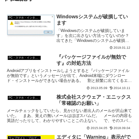
Windowsシステムが破損してい
PC・スマホ・インターネットトラブルの解消方法
ます
「Windowsのシステムが破損していま
す」を次に出さない方法ってないのか？
出てきた「Windowsのシステムが破損し
ています」が閉じられない時の対処方法
2019.01.12
って？ちなみに「Windowsのシステムが
破損しています」は詐欺。出てきたら、
『パッケージファイルが無効で
PC・スマホ・インターネットトラブルの解消方法
すぐに閉じるのが原則。
す』の対処方法
Androidアプリをインストールしようとすると『パッケージファイル
が無効です』というメッセージが出て、Android末端にダウンロー
ド・インストールができない場合がある。 割と頻繁に出てくるエラ
ーメッセージだ。 この、『パッケージファイル...
2013.05.09
2014.10.11
株式会社スクウェア・エニックス
PC・スマホ・インターネットトラブルの解消方法
「常確認のお願い」
メールチェックをしていたら、見かけない差出人のメールが沢山来て
いた。 まあ、覚えの無いメールはほぼスパムだ。 メールの内容も
英語だったりして、わかりやすいことこの上ない。 で、そのスパム
メールの中で「常確認のお願い」という題名のメールがあっ...
2015.04.05
2018.09.04
エディタに「Warning」表示がで
ウェブサイト・ブログ作成