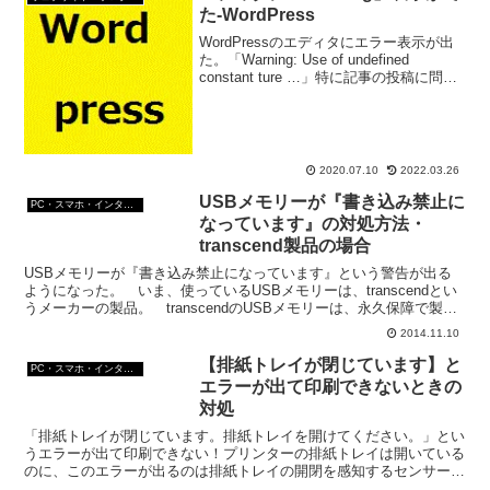
た-WordPress
WordPressのエディタにエラー表示が出
た。「Warning: Use of undefined
constant ture …」特に記事の投稿に問題
ないのだが、気分は良くない！どうしよ
う？
2020.07.10
2022.03.26
USBメモリーが『書き込み禁止に
PC・スマホ・インターネットトラブルの解消方法
なっています』の対処方法・
transcend製品の場合
USBメモリーが『書き込み禁止になっています』という警告が出る
ようになった。 いま、使っているUSBメモリーは、transcendとい
うメーカーの製品。 transcendのUSBメモリーは、永久保障で製品
を壊れたときは送料だけで交換してく...
2014.11.10
【排紙トレイが閉じています】と
PC・スマホ・インターネットトラブルの解消方法
エラーが出て印刷できないときの
対処
「排紙トレイが閉じています。排紙トレイを開けてください。」とい
うエラーが出て印刷できない！プリンターの排紙トレイは開いている
のに、このエラーが出るのは排紙トレイの開閉を感知するセンサーの
不都合が原因らしい。解決方法は、物を挟むこと！