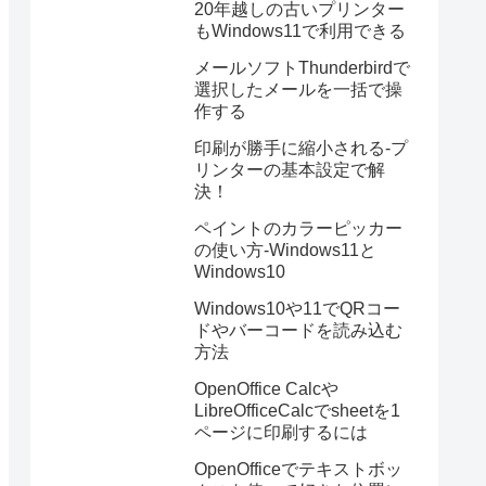
20年越しの古いプリンター
もWindows11で利用できる
メールソフトThunderbirdで
選択したメールを一括で操
作する
印刷が勝手に縮小される-プ
リンターの基本設定で解
決！
ペイントのカラーピッカー
の使い方-Windows11と
Windows10
Windows10や11でQRコー
ドやバーコードを読み込む
方法
OpenOffice Calcや
LibreOfficeCalcでsheetを1
ページに印刷するには
OpenOfficeでテキストボッ