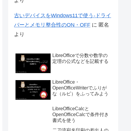
より
古いデバイスをWindows11で使う-ドライ
バーとメモリ整合性のON・OFF
に
匿名
より
LibreOfficeで分数や数学の
定理の公式などを記載する
LibreOffice・
OpenOfficeWriterでふりが
な（ルビ）をふってみよう
LibreOfficeCalcと
OpenOfficeCalcで条件付き
書式を使う
二刀流宛名印刷の差出人の