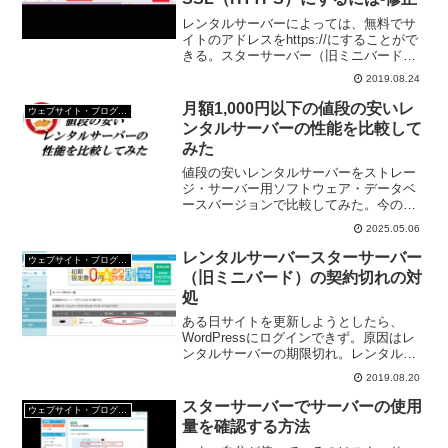
レンタルサーバーによっては、無料でサ
イトのアドレスをhttps://にすることがで
きる。スターサーバー（旧ミニバード）
でも無料SSLの扱いがある。スターサー
2019.08.24
バー（旧ミニバード）でサイトの無料
SSL化しよう。
月額1,000円以下の値段の安いレ
ウェブサイト・ブログ作成
ンタルサーバーの性能を比較して
みた
値段の安いレンタルサーバーをストレー
ジ・サーバー用ソフトウェア・データベ
ースバージョンで比較してみた。今のレ
ンタルサーバーは「数か月後に更新期限
2025.05.06
が来る」「サーバー自体の性能UPが望め
ない」の言う事とで、レンタルサーバー
レンタルサーバースターサーバー
ウェブサイト・ブログ作成
を探しているのだ。
（旧ミニバード）の契約切れの対
処
ある日サイトを更新しようとしたら、
WordPressにログインできず。原因はレ
ンタルサーバーの期限切れ。レンタルサ
ーバーミニバードはスターサーバーに統
2019.08.20
合され、期限の切れたレンタルサーバー
の契約更新の方法が以前と違う。契約更
スターサーバーでサーバーの使用
ウェブサイト・ブログ作成
新をしてみたよ。
量を確認する方法