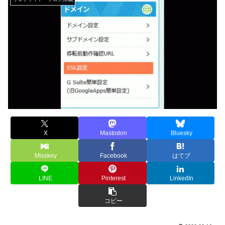
X
Mastodon
Bluesky
Misskey
Facebook
はてブ
LINE
Pinterest
LinkedIn
コピー