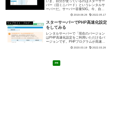
いま、自分が使っているのはスターサー
バー（旧ミニバード）というレンタルサ
ーバーだ。サーバー容量50G。今、自分
がサーバー容量をどのくらい使っている
2019.08.26
2022.05.17
のか？スターサーバー（旧ミニバード）
でのサーバーの使用量を確認してみよ
スターサーバーでPHP高速化設定
ウェブサイト・ブログ作成
う。
をしてみる
レンタルサーバーで「現在のバージョン
はPHP高速化設定をご利用いただけるバ
ージョンです。PHPプログラムが高速化
されるので、ぜひご利用ください。」と
2020.03.19
2022.03.26
いう記載が。サイト表示が早くなるなら
と、PHP高速化設定をしてみることにし
た。
PR