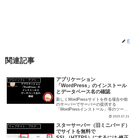
F
関連記事
アプリケーション
フリーソフト・アプリ・Webサービス
「WordPress」のインストール
とデータベース名の確認
新しくWordPressサイトを作る場合や前
のサーバーでサーバーの提供する
「WordPressインストール」等のツール
を利用していた場合は、レンタルサーバ
2025.07.21
ーが提供するWordPressのインストール
ツールを利用したほうが失敗が少ない。
スターサーバー（旧ミニバード）
ウェブサイト・ブログ作成
でサイトを無料で
SSL（HTTPS）にするには-修正