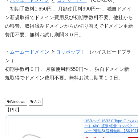
・
バリュードメイン
と
コアサーバー
（CORE-X）
初期手数料1,650円 、月額使用料390円〜 、独自ドメイ
ン新規取得でドメイン費用及び初期手数料不要、他社から
の移管、取得済みドメインからの切り替えでドメイン更新
費用不要。無料お試し期間３０日。
・
ムームードメイン
と
ロリポップ！
（ハイスピードプラ
ン ）
初期手数料０円 、月額使用料550円〜 、独自ドメイン新
規取得でドメイン費用不要。無料お試し期間１０日。
Windows
入力
【PR】
USBハブ USB3.0 Type-C バス
ート 4in1 拡張 軽量 コンパクト
レー (管理S) 送料無料 【SK191