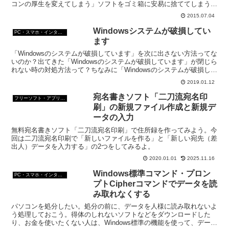
コンの厚生を変えてしまう」ソフトをゴミ箱に安易に捨ててしまう
と、パソコンがまともに機能しなくなる可能性もある。 では...
2015.07.04
Windowsシステムが破損してい
PC・スマホ・インターネットトラブルの解消方法
ます
「Windowsのシステムが破損しています」を次に出さない方法ってな
いのか？出てきた「Windowsのシステムが破損しています」が閉じら
れない時の対処方法って？ちなみに「Windowsのシステムが破損して
います」は詐欺。出てきたら、すぐに閉じるのが原則。
2019.01.12
宛名書きソフト「二刀流宛名印
フリーソフト・アプリ・Webサービス
刷」の新規ファイル作成と新規デ
ータの入力
無料宛名書きソフト「二刀流宛名印刷」で住所録を作ってみよう。今
回は二刀流宛名印刷で「新しいファイルを作る」と「新しい宛先（差
出人）データを入力する」の2つをしてみるよ。
2020.01.01
2025.11.16
Windows標準コマンド・プロン
PC・スマホ・インターネットトラブルの解消方法
プトCipherコマンドでデータを読
み取れなくする
パソコンを処分したい。処分の前に、データを人様に読み取れないよ
う処理しておこう。得体のしれないソフトなどをダウンロードした
り、お金を使いたくない人は、Windows標準の機能を使って、データ