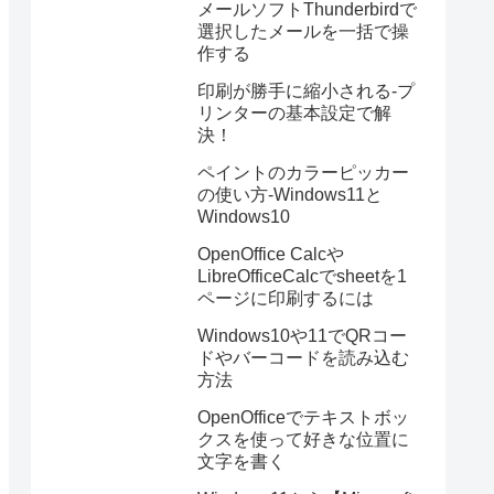
メールソフトThunderbirdで
選択したメールを一括で操
作する
印刷が勝手に縮小される-プ
リンターの基本設定で解
決！
ペイントのカラーピッカー
の使い方-Windows11と
Windows10
OpenOffice Calcや
LibreOfficeCalcでsheetを1
ページに印刷するには
Windows10や11でQRコー
ドやバーコードを読み込む
方法
OpenOfficeでテキストボッ
クスを使って好きな位置に
文字を書く