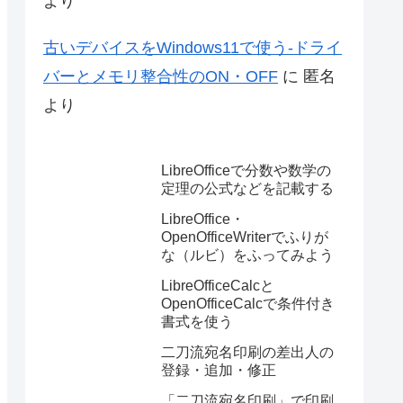
より
古いデバイスをWindows11で使う-ドライ
バーとメモリ整合性のON・OFF
に
匿名
より
LibreOfficeで分数や数学の
定理の公式などを記載する
LibreOffice・
OpenOfficeWriterでふりが
な（ルビ）をふってみよう
LibreOfficeCalcと
OpenOfficeCalcで条件付き
書式を使う
二刀流宛名印刷の差出人の
登録・追加・修正
「二刀流宛名印刷」で印刷