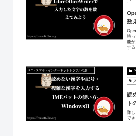
Op
数
Ope
時っ
能が
する
PC・スマホ・インターネットトラブルの解消方法
読
トの
難し
でき