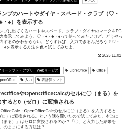
PC・スマホ・インターネットトラブルの解消方法
入力
ランプのハートやダイヤ・スペード・クラブ（♡・
・♣・♠）を表示する
ンプに出てくるハートやスペード、クラブ・ダイヤのマークをPC
力表示してみよう。♡・♦・♣・♠って使ってみたいけど、どうやっ
力するのかわからない。どうすれば、入力できるんだろう？♡・
♣・♠を表示する方法を色々試してみたよ。
2025.11.01
フリーソフト・アプリ・Webサービス
LibreOffice
Office
penOffice
入力
表計算ソフト
breOfficeやOpenOfficeCalcのセルに〇（まる）を
力すると0（ゼロ）に変換される
reOfficeCalc・OpenOfficeCalcのセルに〇（まる）を入力すると
ゼロ）に変換される。という話を聞いたので試してみた。本当に
（まる）」はゼロに変換されるのか？「〇」と入力した結果を
」のままにする方法は？