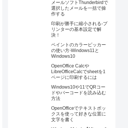
メールソフトThunderbirdで
選択したメールを一括で操
作する
印刷が勝手に縮小される-プ
リンターの基本設定で解
決！
ペイントのカラーピッカー
の使い方-Windows11と
Windows10
OpenOffice Calcや
LibreOfficeCalcでsheetを1
ページに印刷するには
Windows10や11でQRコー
ドやバーコードを読み込む
方法
OpenOfficeでテキストボッ
クスを使って好きな位置に
文字を書く