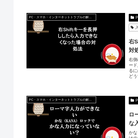
PC・スマホ・インターネットトラブルの解消方法
右
対
右側
ード
るに
どう
PC・スマホ・インターネットトラブルの解消方法
ロ
な
かな
けの