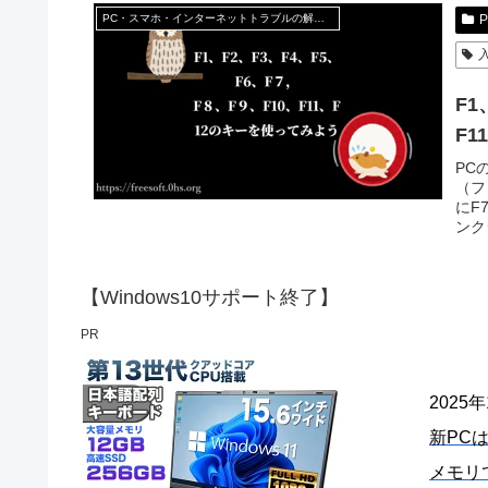
PC・スマホ・インターネットトラブルの解消方法
F1
F
PC
（フ
にF
ンク
【Windows10サポート終了】
PR
2025
新PC
メモリ