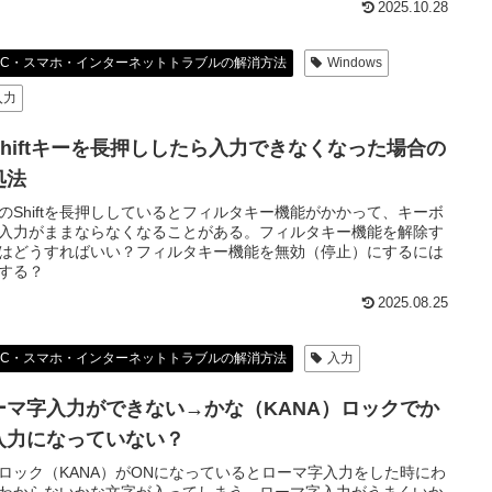
2025.10.28
PC・スマホ・インターネットトラブルの解消方法
Windows
入力
Shiftキーを長押ししたら入力できなくなった場合の
処法
のShiftを長押ししているとフィルタキー機能がかかって、キーボ
入力がままならなくなることがある。フィルタキー機能を解除す
はどうすればいい？フィルタキー機能を無効（停止）にするには
する？
2025.08.25
PC・スマホ・インターネットトラブルの解消方法
入力
ーマ字入力ができない→かな（KANA）ロックでか
入力になっていない？
ロック（KANA）がONになっているとローマ字入力をした時にわ
わからないかな文字が入ってしまう。ローマ字入力がうまくいか