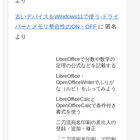
より
古いデバイスをWindows11で使う-ドライ
バーとメモリ整合性のON・OFF
に
匿名
より
LibreOfficeで分数や数学の
定理の公式などを記載する
LibreOffice・
OpenOfficeWriterでふりが
な（ルビ）をふってみよう
LibreOfficeCalcと
OpenOfficeCalcで条件付き
書式を使う
二刀流宛名印刷の差出人の
登録・追加・修正
「二刀流宛名印刷」で印刷