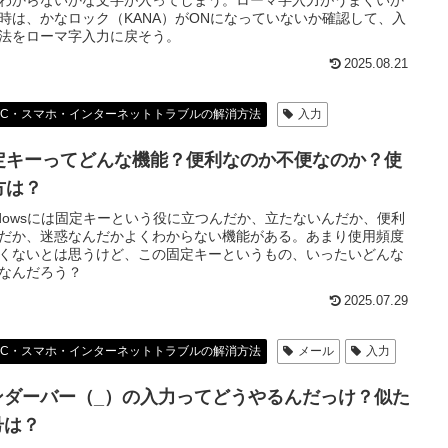
時は、かなロック（KANA）がONになっていないか確認して、入
法をローマ字入力に戻そう。
2025.08.21
PC・スマホ・インターネットトラブルの解消方法
入力
定キーってどんな機能？便利なのか不便なのか？使
方は？
ndowsには固定キーという役に立つんだか、立たないんだか、便利
だか、迷惑なんだかよくわからない機能がある。あまり使用頻度
くないとは思うけど、この固定キーというもの、いったいどんな
なんだろう？
2025.07.29
PC・スマホ・インターネットトラブルの解消方法
メール
入力
ンダーバー（_）の入力ってどうやるんだっけ？似た
号は？