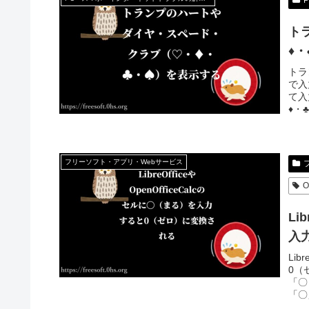
ト
♦
トラ
で入
て入
♦・
フリーソフト・アプリ・Webサービス
O
Li
入
Lib
0（
「〇
「〇