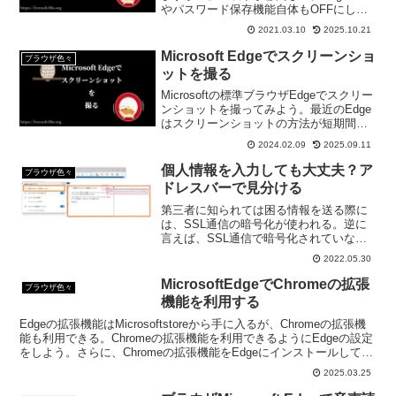
やパスワード保存機能自体もOFFにした
い。だって、ブラウザに保存したパスワ
2021.03.10
2025.10.21
ードってPCのログインパスワードだけで
簡単に見ることができるんだよ。
Microsoft Edgeでスクリーンショ
ブラウザ色々
ットを撮る
Microsoftの標準ブラウザEdgeでスクリー
ンショットを撮ってみよう。最近のEdge
はスクリーンショットの方法が短期間で
変わっている。昨日までのスクリーンシ
2024.02.09
2025.09.11
ョットの方法が今日は違ってたり。で
も、今の方が、一時期よりわかりやすい
個人情報を入力しても大丈夫？ア
ブラウザ色々
けどね。
ドレスバーで見分ける
第三者に知られては困る情報を送る際に
は、SSL通信の暗号化が使われる。逆に
言えば、SSL通信で暗号化されていない
サイトで個人情報を入力するのはものす
2022.05.30
ごく危険だ。通信が暗号化されているか
いないかはブラウザのアドレスバーで見
MicrosoftEdgeでChromeの拡張
ブラウザ色々
分けることができる。
機能を利用する
Edgeの拡張機能はMicrosoftstoreから手に入るが、Chromeの拡張機
能も利用できる。Chromeの拡張機能を利用できるようにEdgeの設定
をしよう。さらに、Chromeの拡張機能をEdgeにインストールしてみ
よう。
2025.03.25