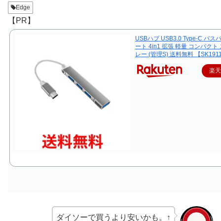
Edge
【PR】
USBハブ USB3.0 Type-C バス
ート 4in1 拡張 軽量 コンパクト
レー (管理S) 送料無料 【SK191
楽
ダイソーで買うより安いかも。↑