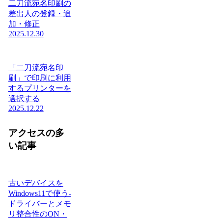
二刀流宛名印刷の
差出人の登録・追
加・修正
2025.12.30
「二刀流宛名印
刷」で印刷に利用
するプリンターを
選択する
2025.12.22
アクセスの多
い記事
古いデバイスを
Windows11で使う-
ドライバーとメモ
リ整合性のON・