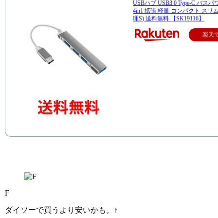
USBハブ USB3.0 Type-C バス
4in1 拡張 軽量 コンパクト スリム
理S) 送料無料 【SK19116】
楽天
F
ダイソーで買うより安いかも。↑