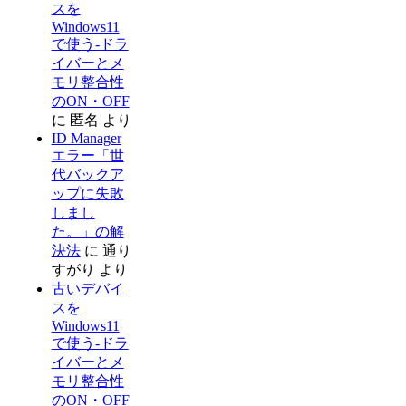
スを
Windows11
で使う-ドラ
イバーとメ
モリ整合性
のON・OFF
に
匿名
より
ID Manager
エラー「世
代バックア
ップに失敗
しまし
た。」の解
決法
に
通り
すがり
より
古いデバイ
スを
Windows11
で使う-ドラ
イバーとメ
モリ整合性
のON・OFF