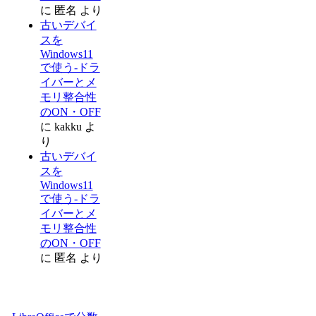
に
匿名
より
古いデバイ
スを
Windows11
で使う-ドラ
イバーとメ
モリ整合性
のON・OFF
に
kakku
よ
り
古いデバイ
スを
Windows11
で使う-ドラ
イバーとメ
モリ整合性
のON・OFF
に
匿名
より