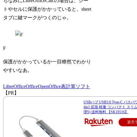
ちなみにLibreOfficeCalcの場合は、シー
トやセルに保護がかかっていると、sheet
タブに鍵マークがつくのじゃ。
F
保護がかかっているか一目瞭然でわかり
やすいなあ。
LibreOffice
Office
OpenOffice
表計算ソフト
【PR】
USBハブ USB3.0 Type-C バス
4in1 拡張 軽量 コンパクト スリム
理S) 送料無料 【SK19116】
楽天