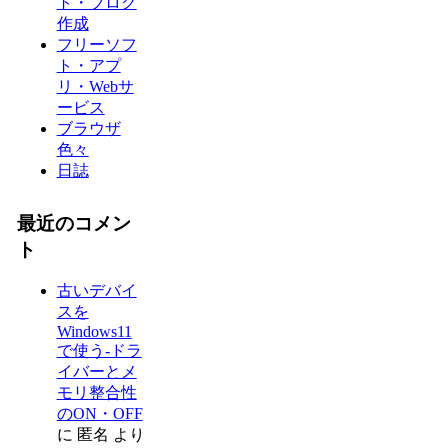
ト・ブログ
作成
フリーソフ
ト・アプ
リ・Webサ
ービス
ブラウザ
色々
日誌
最近のコメン
ト
古いデバイ
スを
Windows11
で使う-ドラ
イバーとメ
モリ整合性
のON・OFF
に
匿名
より