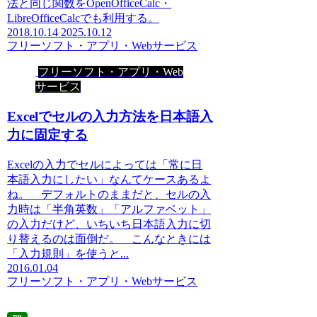
法と同じ関数をOpenOfficeCalc・
LibreOfficeCalcでも利用する。
2018.10.14
2025.10.12
フリーソフト・アプリ・Webサービス
フリーソフト・アプリ・Web
サービス
Excelでセルの入力方法を日本語入
力に固定する
Excelの入力でセルによっては「常に日
本語入力にしたい」なんてケースあるよ
ね。 デフォルトのままだと、セルの入
力時は「半角英数」「アルファベット」
の入力だけど、いちいち日本語入力に切
り替えるのは面倒だ。 こんなときには
「入力規則」を使うと...
2016.01.04
フリーソフト・アプリ・Webサービス