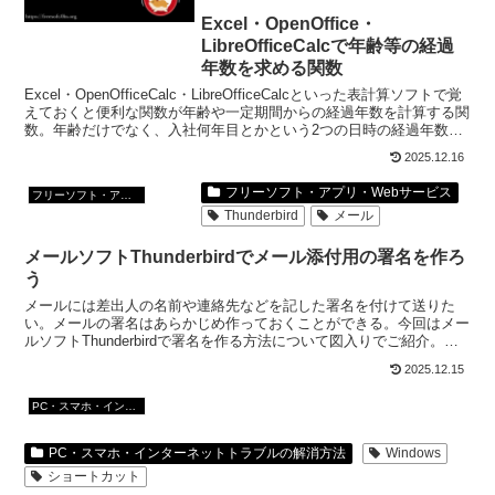
Excel・OpenOffice・
LibreOfficeCalcで年齢等の経過
年数を求める関数
Excel・OpenOfficeCalc・LibreOfficeCalcといった表計算ソフトで覚
えておくと便利な関数が年齢や一定期間からの経過年数を計算する関
数。年齢だけでなく、入社何年目とかという2つの日時の経過年数の
計算もできる。
2025.12.16
フリーソフト・アプリ・Webサービス
フリーソフト・アプリ・Webサービス
Thunderbird
メール
メールソフトThunderbirdでメール添付用の署名を作ろ
う
メールには差出人の名前や連絡先などを記した署名を付けて送りた
い。メールの署名はあらかじめ作っておくことができる。今回はメー
ルソフトThunderbirdで署名を作る方法について図入りでご紹介。あ
らかじめ署名を作っておけば繰り返し利用できる。
2025.12.15
PC・スマホ・インターネットトラブルの解消方法
PC・スマホ・インターネットトラブルの解消方法
Windows
ショートカット