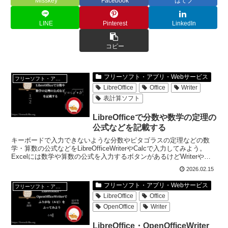
Misskey
Facebook
はてブ
LINE
Pinterest
LinkedIn
コピー
フリーソフト・アプリ・Webサービス
フリーソフト・アプリ・Webサービス
LibreOffice
Office
Writer
表計算ソフト
LibreOfficeで分数や数学の定理の
公式などを記載する
キーボードで入力できないような分数やピタゴラスの定理などの数
学・算数の公式などをLibreOfficeWriterやCalcで入力してみよう。
Excelには数学や算数の公式を入力するボタンがあるけどWriterや
Calcでも入力できるよ。
2026.02.15
フリーソフト・アプリ・Webサービス
フリーソフト・アプリ・Webサービス
LibreOffice
Office
OpenOffice
Writer
LibreOffice・OpenOfficeWriter