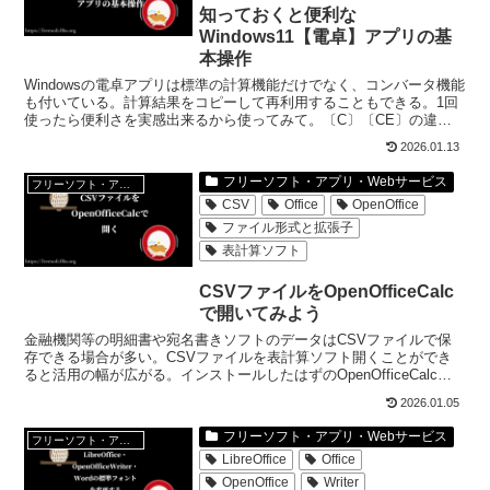
知っておくと便利な
Windows11【電卓】アプリの基
本操作
Windowsの電卓アプリは標準の計算機能だけでなく、コンバータ機能
も付いている。計算結果をコピーして再利用することもできる。1回
使ったら便利さを実感出来るから使ってみて。〔C〕〔CE〕の違い
や〔M〕ボタンの使い方も知っておくと便利かも。
2026.01.13
フリーソフト・アプリ・Webサービス
フリーソフト・アプリ・Webサービス
CSV
Office
OpenOffice
ファイル形式と拡張子
表計算ソフト
CSVファイルをOpenOfficeCalc
で開いてみよう
金融機関等の明細書や宛名書きソフトのデータはCSVファイルで保
存できる場合が多い。CSVファイルを表計算ソフト開くことができ
ると活用の幅が広がる。インストールしたはずのOpenOfficeCalcが
見つからない場合の対応も追加してみた。
2026.01.05
フリーソフト・アプリ・Webサービス
フリーソフト・アプリ・Webサービス
LibreOffice
Office
OpenOffice
Writer