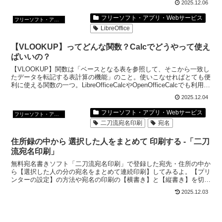
2025.12.06
フリーソフト・アプリ・Webサービス
フリーソフト・アプリ・Webサービス
LibreOffice
【VLOOKUP】ってどんな関数？Calcでどうやって使え
ばいいの？
【VLOOKUP】関数は「ベースとなる表を参照して、そこから一致し
たデータを転記する表計算の機能」のこと。使いこなせればとても便
利に使える関数の一つ。LibreOfficeCalcやOpenOfficeCalcでも利用で
きる。
2025.12.04
フリーソフト・アプリ・Webサービス
フリーソフト・アプリ・Webサービス
二刀流宛名印刷
宛名
住所録の中から 選択した人をまとめて 印刷する -「二刀
流宛名印刷」
無料宛名書きソフト「二刀流宛名印刷」で登録した宛先・住所の中か
ら【選択した人の分の宛名をまとめて連続印刷】してみるよ。【プリ
ンターの設定】の方法や宛名の印刷の【横書き】と【縦書き】を切り
替える方法もご紹介するよ。
2025.12.03