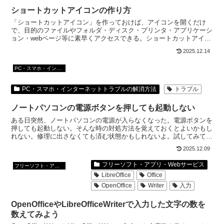
ショートカットアイコンの作り方
「ショートカットアイコン」を作っておけば、アイコンを開くだけ
で、目的のファイルやフォルダ・ディスク・プリンタ・アプリケーシ
ョン・webページ等に素早くアクセスできる。ショートカットアイコ
ンを作る方法もいくつかあるので、一部分を紹介。
2025.12.14
PC・スマホ・インターネットトラブルの解消方法
PC・スマホ・インターネットトラブルの解消方法
トラブル
ノートパソコンの電源ボタンを押しても起動しない
ある日突然、ノートパソコンの電源が入らなくなった。電源ボタンを
押しても起動しない。そんな時の対処方法を覚えておくとよいかもし
れない。修理に出さなくても済む状態かもしれないよ。試してみてか
ら修理に出しても遅くないと思う。
2025.12.09
フリーソフト・アプリ・Webサービス
フリーソフト・アプリ・Webサービス
LibreOffice
Office
OpenOffice
Writer
入力
OpenOfficeやLibreOfficeWriterで入力した文字の数を
数えてみよう