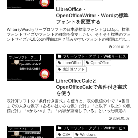
LibreOffice・
OpenOfficeWriter・Wordの標準
フォントを変更する
WriterもWordもワープロソフトの日本語標準フォントは10.5pt。標準
フォントサイズやフォントの種類を変更したい。そもそも標準のフォ
ントサイズが10.5ptの理由は何？読みやすいフォントの種類はどれ？
という疑問についても調べてみた。
2026.01.03
フリーソフト・アプリ・Webサービス
フリーソフト・アプリ・Webサービス
LibreOffice
OpenOffice
表計算ソフト
LibreOfficeCalcと
OpenOfficeCalcで条件付き書式
を使う
表計算ソフトの「条件付き書式」を使うと、表の数値の中で「●番目
までの大きな数字（あるいは小さな数）だけ」「△以下（以上）の数
値だけ」「×から××まで」「内容が重複している」といった特定の条
件にあう数値を視覚的にわかりやすくすることができる。
2026.01.02
フリーソフト・アプリ・Webサービス
フリーソフト・アプリ・Webサービス
CSV
Windows