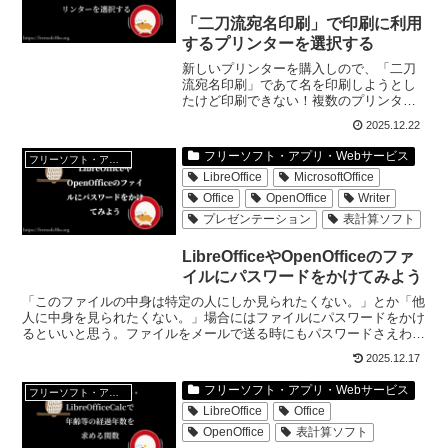
「二刀流宛名印刷」で印刷に利用
するプリンターを選択する
新しいプリンターを購入しので、「二刀
流宛名印刷」であて名を印刷しようとし
たけど印刷できない！複数のプリンター
から印刷するプリンターを選びたい。と
2025.12.22
思った方、一寸設定を変えるだけで印刷
するプリンターを切り替えて印刷できる
フリーソフト・アプリ・Webサービス
フリーソフト・アプリ・Webサービス
ようになるよ。
LibreOffice
MicrosoftOffice
Office
OpenOffice
Writer
プレゼンテーション
表計算ソフト
LibreOfficeやOpenOfficeのファ
イルにパスワードをかけてみよう
「このファイルの中身は特定の人にしか見られたくない。」とか「他
人に中身を見られたくない。」場合にはファイルにパスワードをかけ
るといいと思う。ファイルをメールで送る時にもパスワードさえわか
ればメールを受け取った人がファイルを開くことができる。
2025.12.17
フリーソフト・アプリ・Webサービス
フリーソフト・アプリ・Webサービス
LibreOffice
Office
OpenOffice
表計算ソフト