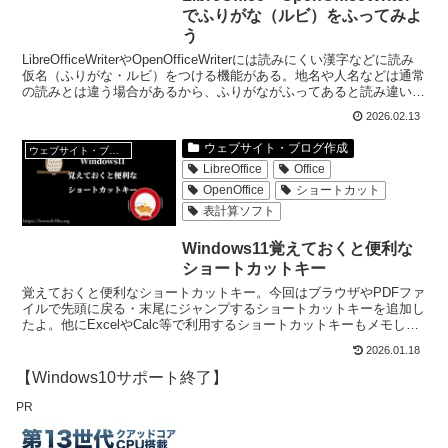
でふりがな（ルビ）をふってみよ
う
LibreOfficeWriterやOpenOfficeWriterには読みにくい漢字などに読み
仮名（ふりがな・ルビ）をつける機能がある。地名や人名などは通常
の読みとは違う場合があるから、ふりがながふってあると読み違いな
どが無くなって安心。
2026.02.13
ウェブサイト・ブログ作成
ウェブサイト・ブログ作成
LibreOffice
Office
OpenOffice
ショートカット
表計算ソフト
Windows11覚えておくと便利な
ショートカットキー
覚えておくと便利なショートカットキー。今回はブラウザやPDFファ
イルで先頭に戻る・末尾にジャンプするショートカットキーを追加し
たよ。他にExcelやCalc等で利用するショートカットキーもメモして
あるよ。少しずつ増やしていこうと思う。
2026.01.18
【Windows10サポート終了】
PR