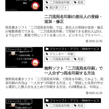
二刀流宛名印刷
宛名
表計算ソフト
二刀流宛名印刷の差出人の登録・
追加・修正
宛名書きソフト「二刀流宛名印刷」では、差出人の登録や追加・修正
が複数画面でできる。「二刀流宛名印刷」で登録できる差出人は5人
までなので、家族で同じソフトを使ったり、ビジネスとプライベート
を分けるのも簡単。
2025.12.30
フリーソフト・アプリ・Webサービス
フリーソフト・アプリ・Webサービス
プリンター・ 印刷
二刀流宛名印刷
宛名
無料ソフト「二刀流宛名印刷」で
一人分ずつ宛名印刷する方法
無料宛名書きソフト「二刀流宛名印刷」で宛名を印刷してみよう。宛
名印刷の方法は「一人分ずつ印刷する方法」と「登録した住所の中か
ら選択した数人分をまとめて印刷する方法」の2種類ある。今回は
「一人分ずつ印刷する方法」についてご紹介。
2025.12.29
フリーソフト・アプリ・Webサービス
フリーソフト・アプリ・Webサービス
二刀流宛名印刷
宛名