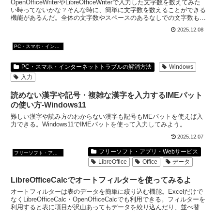
OpenOfficeWriterやLibreOfficeWriterで入力した文字数を数えてみた
い時ってないかな？そんな時に、簡単に文字数を数えることができる
機能があるんだ。全体の文字数やスペースのあるなしでの文字数も確
認することができる。
2025.12.08
PC・スマホ・インターネットトラブルの解消方法
PC・スマホ・インターネットトラブルの解消方法
Windows
入力
読めない漢字や記号・複雑な漢字を入力するIMEパット
の使い方-Windows11
難しい漢字や読み方のわからない漢字も記号もMEパットを使えば入
力できる。Windows11でIMEパットを使って入力してみよう。
2025.12.07
フリーソフト・アプリ・Webサービス
フリーソフト・アプリ・Webサービス
LibreOffice
Office
データ
LibreOfficeCalcでオートフィルターを使ってみるよ
オートフィルターは表のデータを簡単に絞り込む機能。Excelだけで
なくLibreOfficeCalc・OpenOfficeCalcでも利用できる。フィルターを
利用すると表に項目が沢山あってもデータを絞り込んだり、並べ替え
る等が簡単にできる。