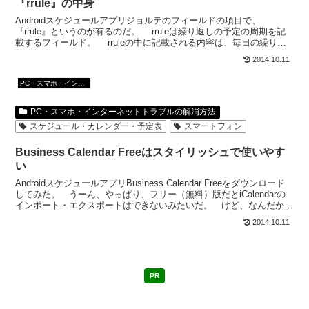
『rrule』の中身
Androidスケジュールアプリジョルテのフィールドの項目で、
『rrule』というのが有るのだ。 rruleは繰り返しの予定の周期を記
載するフィールド。 rruleの中に記載される内容は、毎日の繰り返
ならFREQ=DAILY;WKST=...
2014.10.11
PC・スマホ・インターネットトラブルの解消方法
PC・スマホ・インターネットトラブルの解消方法
スケジュール・カレンダー・予定表
スマートフォン
Business Calendar Freeはスタイリッシュで使いやす
い
AndroidスケジュールアプリBusiness Calendar Freeをダウンロード
してみた。 うーん、やっぱり、フリー（無料）版だとiCalendarの
インポート・エクスポートはできないみたいだ。 けど、なんだかと
っても使い勝手がい...
2014.10.11
PR