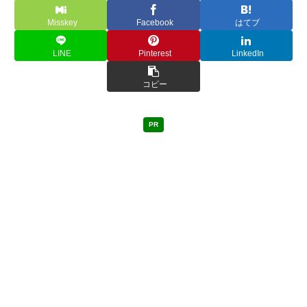
Misskey
Facebook
はてブ
LINE
Pinterest
LinkedIn
コピー
PR