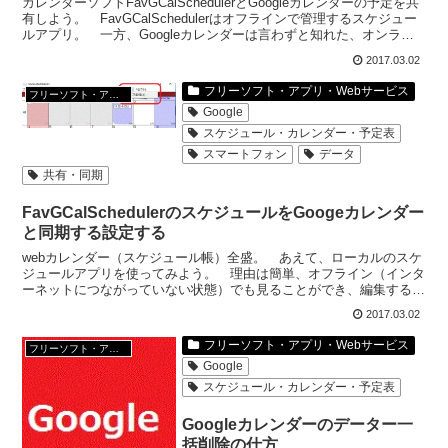
カレンダーソフトFavGCalSchedulerとGoogleカレンダーの予定を共
有しよう。 FavGCalSchedulerはオフラインで管理するスケジュー
ルアプリ。 一方、Googleカレンダーは言わずと知れた、オンライ
ンスケジュールア...
2017.03.02
フリーソフト・アプリ・Webサービス
フリーソフト・アプリ・Webサービス
Google
スケジュール・カレンダー・予定表
スマートフォン
データ
共有・同期
FavGCalSchedulerのスケジュールをGoogeカレンダー
と同期する設定する
webカレンダー（スケジュール帳）全盛。 あえて、ローカルのスケ
ジュールアプリを使ってみよう。 理由は簡単、オフライン（インタ
ーネットにつながっていない状態）でも見ることができ、編集するこ
ともできるから。 オフラインでのスマートフォンと相互...
2017.03.02
フリーソフト・アプリ・Webサービス
フリーソフト・アプリ・Webサービス
Google
スケジュール・カレンダー・予定表
Googleカレンダーのデーター一
括削除の仕方