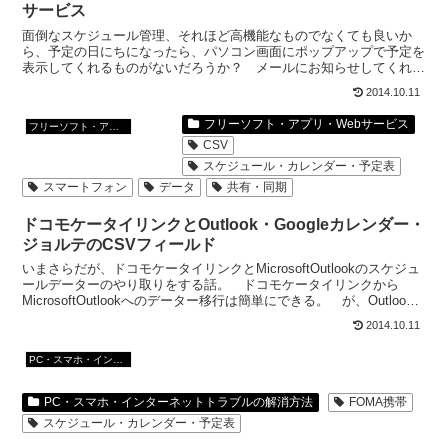
サービス
面倒なスケジュール管理、それほど高機能なものでなくても良いか
ら、予定の日にちになったら、パソコン画面にポップアップで予定を
表示してくれるものがないだろうか？ メールにお知らせしてくれる
ものは、メールを見なかったりするし･･･。 管理人は、携...
2014.10.11
フリーソフト・アプリ・Webサービス
フリーソフト・アプリ・Webサービス
CSV
スケジュール・カレンダー・予定表
スマートフォン
データ
共有・同期
ドコモケータイリンクとOutlook・Googleカレンダー・
ジョルテのCSVフィールド
いまさらだが、ドコモケータイリンクとMicrosoftOutlookのスケジュ
ールデーターのやり取りをする話。 ドコモケータイリンクから
MicrosoftOutlookへのデーター移行は簡単にできる。 が、Outlook
からドコモケータイリ...
2014.10.11
PC・スマホ・インターネットトラブルの解消方法
PC・スマホ・インターネットトラブルの解消方法
FOMA携帯
スケジュール・カレンダー・予定表