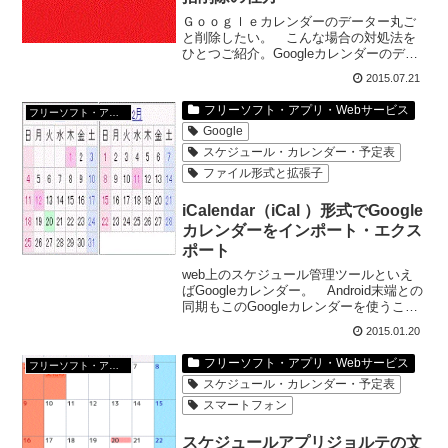
Ｇｏｏｇｌｅカレンダーのデーター丸ご
と削除したい。 こんな場合の対処法を
ひとつご紹介。Googleカレンダーのデー
ター一括削除の仕方1、Googleカレンダー
2015.07.21
から、『マイカレンダー』の隣の▼をク
リック。2、設定をクリック。3、一括削
フリーソフト・アプリ・Webサービス
フリーソフト・アプリ・Webサービス
除するカ...
Google
スケジュール・カレンダー・予定表
ファイル形式と拡張子
iCalendar（iCal ）形式でGoogle
カレンダーをインポート・エクス
ポート
web上のスケジュール管理ツールといえ
ばGoogleカレンダー。 Android末端との
同期もこのGoogleカレンダーを使うこと
を前提しにしている場合も多い。 今回
2015.01.20
はGoogleカレンダーのデータのインポー
ト・エクスポートについて。Goo...
フリーソフト・アプリ・Webサービス
フリーソフト・アプリ・Webサービス
スケジュール・カレンダー・予定表
スマートフォン
スケジュールアプリジョルテの文