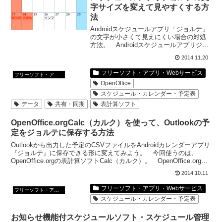
字サイズを変えて見やすくする方
法
Androidスケジュールアプリ「ジョルテ」
の文字が小さくて見えにくい場合の対処
方法。 Androidスケジュールアプリジョ
ルテ、無料で利用できるアンドロイドス
2014.11.20
ケジュールアプリのうちでも、評判の高
いジョルテ。 でも、文字が小さくて見
フリーソフト・アプリ・Webサービス
フリーソフト・アプリ・Webサービス
えにくい...
OpenOffice
スケジュール・カレンダー・予定表
データ
共有・同期
表計算ソフト
OpenOffice.orgCalc（カルク）を使って、Outlookの予
定をジョルテに保存する方法
Outlookから出力した予定のCSVファイルをAndroidカレンダーアプリ
『ジョルテ』に保存できる形に変えてみよう。 今回使うのは、
OpenOffice.orgの表計算ソフトCalc（カルク）。 OpenOffice.orgの
表計算ソフ...
2014.10.11
フリーソフト・アプリ・Webサービス
フリーソフト・アプリ・Webサービス
スケジュール・カレンダー・予定表
お知らせ機能付スケジュールソフト・スケジュール管理