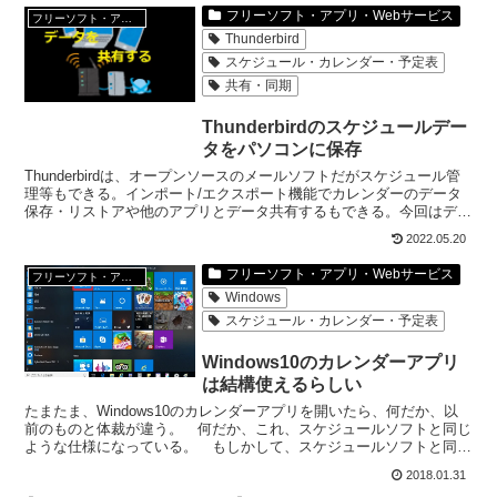
フリーソフト・アプリ・Webサービス
フリーソフト・アプリ・Webサービス
Thunderbird
スケジュール・カレンダー・予定表
共有・同期
Thunderbirdのスケジュールデー
タをパソコンに保存
Thunderbirdは、オープンソースのメールソフトだがスケジュール管
理等もできる。インポート/エクスポート機能でカレンダーのデータ
保存・リストアや他のアプリとデータ共有するもできる。今回はデー
タのインポート/エクスポートについて。
2022.05.20
フリーソフト・アプリ・Webサービス
フリーソフト・アプリ・Webサービス
Windows
スケジュール・カレンダー・予定表
Windows10のカレンダーアプリ
は結構使えるらしい
たまたま、Windows10のカレンダーアプリを開いたら、何だか、以
前のものと体裁が違う。 何だか、これ、スケジュールソフトと同じ
ような仕様になっている。 もしかして、スケジュールソフトと同じ
ように使える？Windows10のカレンダーアプ...
2018.01.31