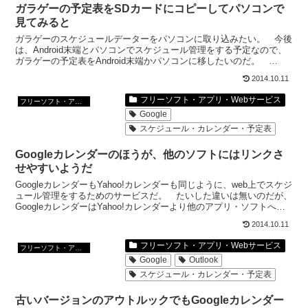
ガラゲーの予定表をSDカードにコピーしてパソコンで
見てみると
ガラゲーのスケジュールデーターをパソコンに取り込みたい。 今後
は、Android末端とパソコンでスケジュール管理をする予定なので、
ガラゲーの予定表をAndroid末端かパソコンに移したいのだ。
DoCoMoケータイリンクを使うと、Micro...
2014.10.11
フリーソフト・アプリ・Webサービス
フリーソフト・アプリ・Webサービス
Google
スケジュール・カレンダー・予定表
Googleカレンダーのほうが、他のソフトにはリンクさ
せやすいようだ
GoogleカレンダーもYahoo!カレンダーも同じように、web上でスケジ
ュール管理をするためのサービスだ。 たいした違いは無いのだが、
GoogleカレンダーはYahoo!カレンダーより他のアプリ・ソフトへの
データーの移し変えなどの部分が...
2014.10.11
フリーソフト・アプリ・Webサービス
フリーソフト・アプリ・Webサービス
Google
Outlook
スケジュール・カレンダー・予定表
古いバージョンのアウトルックでもGoogleカレンダー