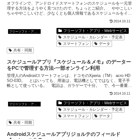
オフラインで、アンドロイドスマートフォンのスケジュールを一元管
理する方法をようやく見つけたので、ちょっとご紹介。 ややこしい
ちゃややこしいけど、少なくとも個人情報であるスケジュールをイン
ターネット上に載せなくて済む。?用意するソフト1.Ya...
2014.10.11
フリーソフト・アプリ・Webサービス
フリーソフト・アプリ・Webサービス
スケジュール・カレンダー・予定表
スマートフォン
データ
共有・同期
スケジュールアプリ『スケジュール＆メモ』のデーター
をPCで管理する方法-一部オンライン利用
管理人のAndroidスマートフォンは、ドコモのXperia（TM） acro HD
SO-03D。 とはいっても、用途は、電話機としてではなく、電子手
帳として使っている。 電話は、ガラゲーで十分。 で、今一番重視
しているのがスケジュールの...
2014.10.11
フリーソフト・アプリ・Webサービス
フリーソフト・アプリ・Webサービス
スケジュール・カレンダー・予定表
スマートフォン
データ
共有・同期
Androidスケジュールアプリジョルテのフィールド