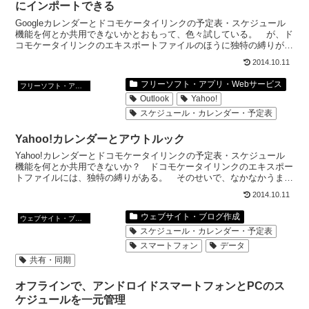
にインポートできる
Googleカレンダーとドコモケータイリンクの予定表・スケジュール
機能を何とか共用できないかとおもって、色々試している。 が、ド
コモケータイリンクのエキスポートファイルのほうに独特の縛りがあ
って、なかなかうまくいかない。 ドコモケータイリン...
2014.10.11
フリーソフト・アプリ・Webサービス
フリーソフト・アプリ・Webサービス
Outlook
Yahoo!
スケジュール・カレンダー・予定表
Yahoo!カレンダーとアウトルック
Yahoo!カレンダーとドコモケータイリンクの予定表・スケジュール
機能を何とか共用できないか？ ドコモケータイリンクのエキスポー
トファイルには、独特の縛りがある。 そのせいで、なかなかうまく
いかない。 ドコモケータイリンクのエキスポートされ...
2014.10.11
ウェブサイト・ブログ作成
ウェブサイト・ブログ作成
スケジュール・カレンダー・予定表
スマートフォン
データ
共有・同期
オフラインで、アンドロイドスマートフォンとPCのス
ケジュールを一元管理